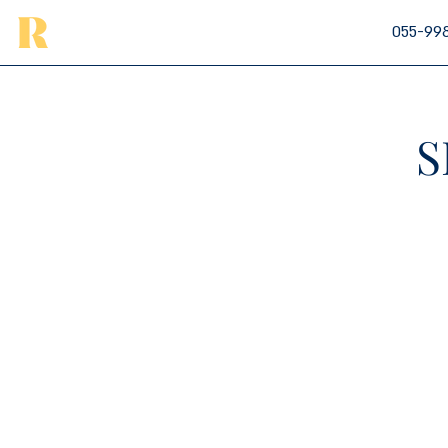
055-99
S