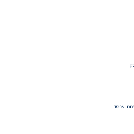
לק
 פחם ואריסה