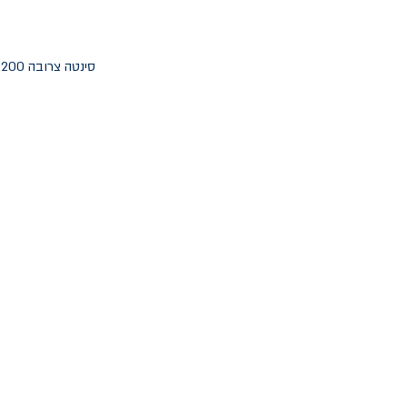
סינטה צרובה 200 גר', פיטריות שימג'י ושמפיניון, שום קונפי, קרם קוקוס, קרמבל זיתים שחורים וסויה ג'ינג'ר קרמל