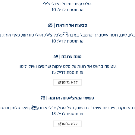
סלט עשבי תיבול ואיולי צ'ילי.
תוספת לדיל: 10 ₪
סביצ'ה אל דוראדו | 65
ין, ליים, חסה אייסברג, קרמבל במבה,פלפל צ'ילי, איולי טוגרשי, פאף אורז, נבט
תוספת לדיל: 10 ₪
טונה צרובה | 69
עטופה בראס אל חנות על סלט ירקות שרופים ואיולי לימון.
תוספת לדיל: 15 ₪
ללא גלוטן
סשימי המאצ'י/טונה אדומה | 72
 אבוקדו, פיטריות שימג'י כבושות, בצל סגול, צ'ילי אדום,קוויאר סלמון וכוסב
תוספת לדיל: 18 ₪
ללא גלוטן