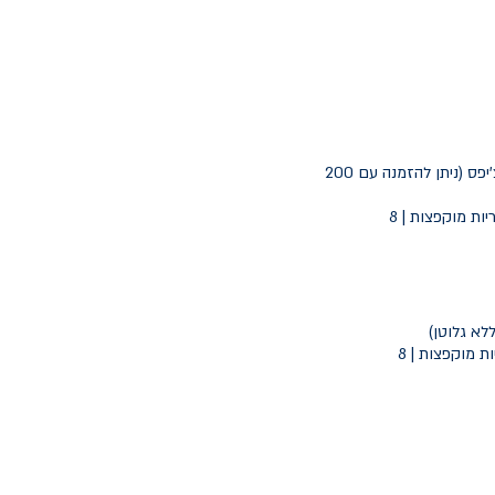
200 גרם מבשר אנטריקוט מובחר, לחמניית דלי, איולי טרטר, חסה, עגבניה, בצל סגול ומלפפון חמוץ. מוגש עם צ'יפס (ניתן להזמנה עם
תוספות לבחירה: שום קונפי / פרמז'ן קשיו / צ'דר שקדים / פלפל חריף קלוי / בצל מטוגן / פטריות מוקפצות | 8 ₪
א גלוטן).