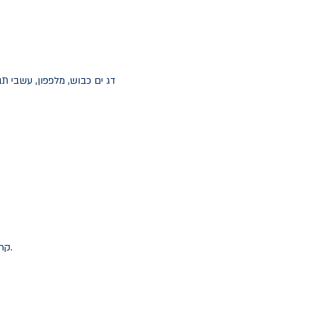
דג ים כבוש, מלפפון, עשבי תבל
קרם