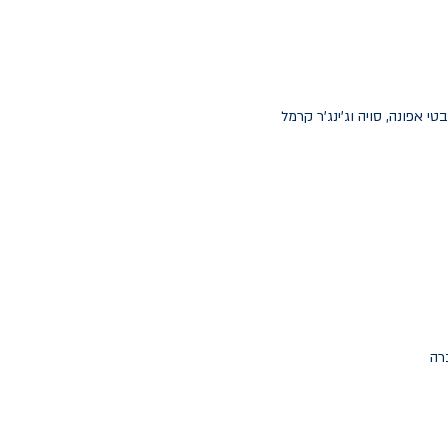
י אפונה, סויה וג'ינג'ר קרמל
רה.