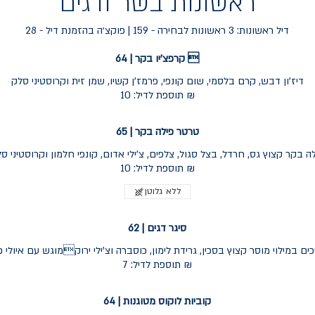
ראשונות בשר ודגים
דיל ראשונות: 3 ראשונות לבחירה - 159 | פוקצ׳ה בהזמנת דיל - 28
קרפצ'יו בקר | 64 
דיז'ון דבש, קרם בלסמי, שום קונפי, פרמז'ן קשיו, שמן זית וקרוסטיני סלק
תוספת לדיל: 10 ₪
טרטר פילה בקר | 65
ה בקר קצוץ גס, חרדל, בצל סגול, צלפים, צ'ילי אדום, קונפי חלמון וקרוסטיני ס
תוספת לדיל: 10 ₪
ללא גלוטן
סיגר דגים | 62
כים במילוי מוסר קצוץ בסכין, גרידת לימון, כוסברה וצ'ילי ירוקמוגש עם איולי
תוספת לדיל: 7 ₪
קוביות לוקוס מטוגנות | 64