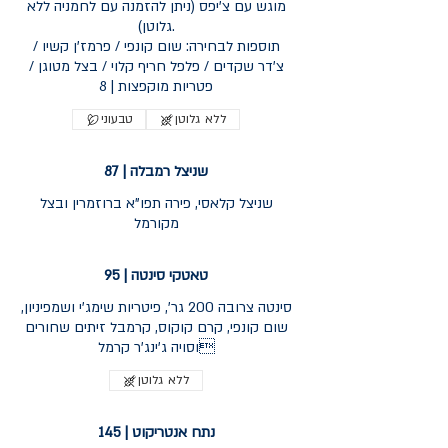
מוגש עם צ'יפס (ניתן להזמנה עם לחמניה ללא
גלוטן).
תוספות לבחירה: שום קונפי / פרמז'ן קשיו /
צ'דר שקדים / פלפל חריף קלוי / בצל מטוגן /
ללא גלוטן
טבעוני
שניצל רמבלה | 87
שניצל קלאסי, פירה תפו"א ברוזמרין ובצל
מקורמל
טאטקי סינטה | 95
סינטה צרובה 200 גר', פיטריות שימג'י ושמפיניון,
שום קונפי, קרם קוקוס, קרמבל זיתים שחורים
וסויה ג'ינג'ר קרמל
ללא גלוטן
נתח אנטריקוט | 145