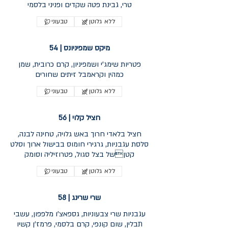
ללא גלוטן
טבעוני
מיקס שמפיניונס | 54
פטריות שימג'י ושמפיניון, קרם כרובית, שמן
כמהין וקראמבל זיתים שחורים
ללא גלוטן
טבעוני
חציל קלוי | 56
חציל בלאדי חרוך באש גלויה, טחינה לבנה,
סלסת עגבניות, גרגירי חומוס בבישול ארוך וסלט
קטןשל בצל סגול, פטרוזיליה וסומק
ללא גלוטן
טבעוני
שרי שרינג | 58
עגבניות שרי צבעוניות, גספאצ'ו מלפפון, עשבי
תבלין, שום קונפי, קרם בלסמי, פרמז'ן קשיו