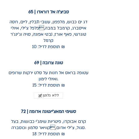
סביצ'ה אל דוראדו | 65
דג ים כבוש, מלפפון, עשבי תבלין, ליים, חסה
אייסברג, קרמבל במבה,פלפל צ'ילי, איולי
טוגרשי, פאף אורז, נבטי אפונה, סויה וג'ינג'ר
קרמל
תוספת לדיל: 10 ₪
טונה צרובה | 69
עטופה בראס אל חנות על סלט ירקות שרופים
ואיולי לימון.
תוספת לדיל: 15 ₪
ללא גלוטן
סשימי המאצ'י/טונה אדומה | 72
קרם אבוקדו, פיטריות שימג'י כבושות, בצל
סגול, צ'ילי אדום,קוויאר סלמון וכוסברה.
תוספת לדיל: 18 ₪