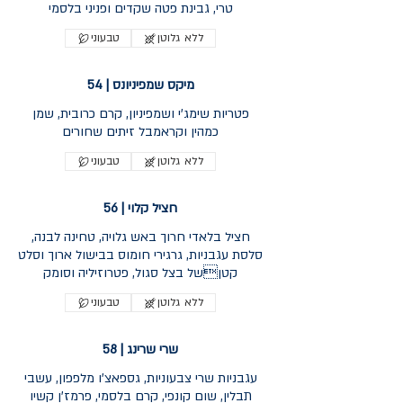
ללא גלוטן
טבעוני
מיקס שמפיניונס | 54
פטריות שימג'י ושמפיניון, קרם כרובית, שמן
כמהין וקראמבל זיתים שחורים
ללא גלוטן
טבעוני
חציל קלוי | 56
חציל בלאדי חרוך באש גלויה, טחינה לבנה,
סלסת עגבניות, גרגירי חומוס בבישול ארוך וסלט
קטןשל בצל סגול, פטרוזיליה וסומק
ללא גלוטן
טבעוני
שרי שרינג | 58
עגבניות שרי צבעוניות, גספאצ'ו מלפפון, עשבי
תבלין, שום קונפי, קרם בלסמי, פרמז'ן קשיו