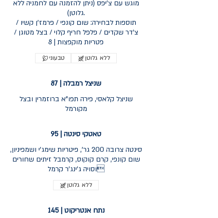
מוגש עם צ'יפס (ניתן להזמנה עם לחמניה ללא
גלוטן).
תוספות לבחירה: שום קונפי / פרמז'ן קשיו /
צ'דר שקדים / פלפל חריף קלוי / בצל מטוגן /
ללא גלוטן
טבעוני
שניצל רמבלה | 87
שניצל קלאסי, פירה תפו"א ברוזמרין ובצל
מקורמל
טאטקי סינטה | 95
סינטה צרובה 200 גר', פיטריות שימג'י ושמפיניון,
שום קונפי, קרם קוקוס, קרמבל זיתים שחורים
וסויה ג'ינג'ר קרמל
ללא גלוטן
נתח אנטריקוט | 145