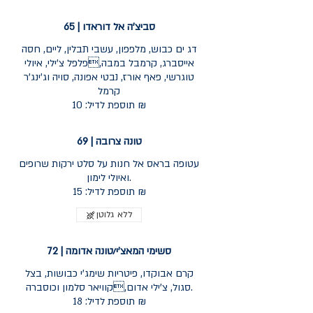
סביצ'ה אל דוראדו | 65
דג ים כבוש, מלפפון, עשבי תבלין, ליים, חסה
אייסברג, קרמבל במבה,פלפל צ'ילי, איולי
טוגרשי, פאף אורז, נבטי אפונה, סויה וג'ינג'ר
קרמל
תוספת לדיל: 10 ₪
טונה צרובה | 69
עטופה בראס אל חנות על סלט ירקות שרופים
ואיולי לימון.
תוספת לדיל: 15 ₪
ללא גלוטן
סשימי המאצ'י/טונה אדומה | 72
קרם אבוקדו, פיטריות שימג'י כבושות, בצל
סגול, צ'ילי אדום,קוויאר סלמון וכוסברה.
תוספת לדיל: 18 ₪